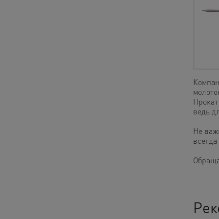
Компан
молото
Прокат 
ведь д
Не важ
всегда
Обраща
Рек