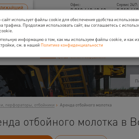
Офис:
Сервис 24/7:
БЛИЖАЙШИЙ
8 812 448 48 18
8 812 449
б-сайт использует файлы cookie для обеспечения удобства использова
Новый прайс-лист с 01.02.2025
за трафика. Продолжая использовать сайт, вы соглашаетесь с исполь
cookie.
тельную информацию о том, как мы используем файлы cookie, и как и
стройки, см. в нашей
Политике конфиденциальности
ти
О нас
Событи
и, перфораторы, отбойники
Аренда отбойного молотка
нда отбойного молотка в В