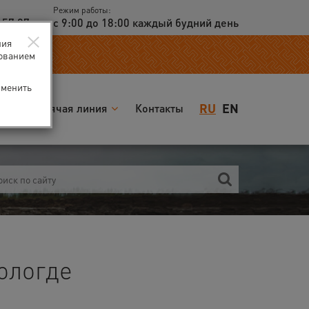
Режим работы:
 57 97
с 9:00 до 18:00 каждый будний день
×
ния
зованием
зменить
RU
EN
я
Горячая линия
Контакты
ологде