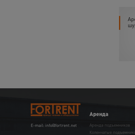
Ар
шу
Аренда
Аренда подъемников
E-mail: info@fortrent.net
Коленчатые подъемник