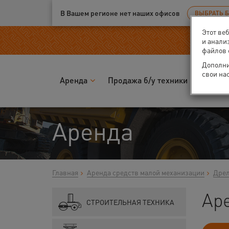
Ваш город:
Вологда
В Вашем регионе нет наших офисов
ВЫБРАТЬ 
Этот ве
и анали
файлов 
Дополни
свои на
Аренда
Продажа б/у техники
Запчас
Аренда
Главная
Аренда средств малой механизации
Дрел
Аре
СТРОИТЕЛЬНАЯ ТЕХНИКА