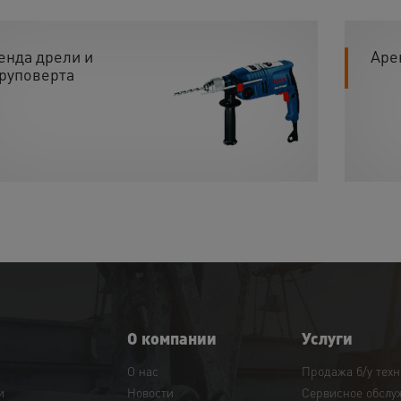
енда дрели и
Аре
руповерта
О компании
Услуги
О нас
Продажа б/у тех
и
Новости
Сервисное обслу