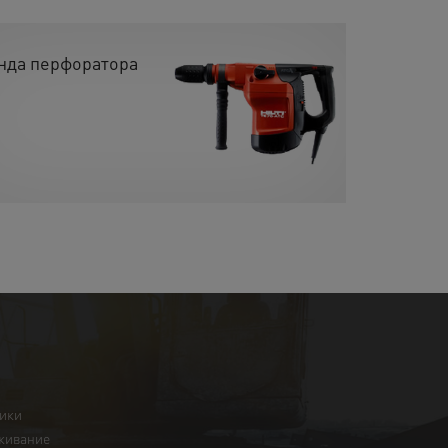
нда перфоратора
ники
живание