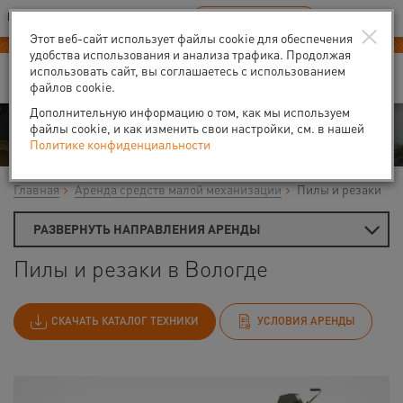
Ваш город:
Вологда
RU
EN
×
В Вашем регионе нет наших офисов
ВЫБРАТЬ БЛИЖАЙШИЙ
Этот веб-сайт использует файлы cookie для обеспечения
Новый прайс-лист с 01.02.2025
удобства использования и анализа трафика. Продолжая
использовать сайт, вы соглашаетесь с использованием
файлов cookie.
Дополнительную информацию о том, как мы используем
Аренда
файлы cookie, и как изменить свои настройки, см. в нашей
Политике конфиденциальности
Главная
Аренда средств малой механизации
Пилы и резаки
РАЗВЕРНУТЬ НАПРАВЛЕНИЯ АРЕНДЫ
Пилы и резаки в Вологде
СКАЧАТЬ КАТАЛОГ ТЕХНИКИ
УСЛОВИЯ АРЕНДЫ