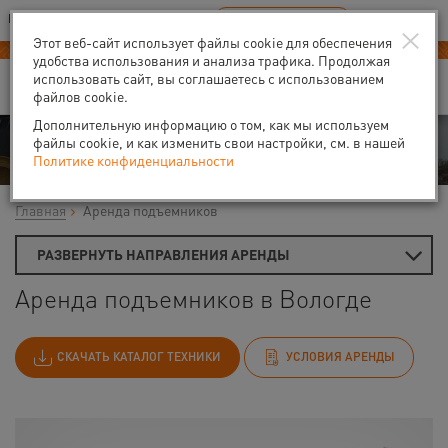
Ваш город:
Вологда
RU
EN
×
В Вашем регионе нет наших офисов
ВЫБРАТЬ БЛИЖАЙШИЙ
Этот веб-сайт использует файлы cookie для обеспечения
Новый прайс-лист с 01.02.2025
удобства использования и анализа трафика. Продолжая
использовать сайт, вы соглашаетесь с использованием
файлов cookie.
Дополнительную информацию о том, как мы используем
Аренда
файлы cookie, и как изменить свои настройки, см. в нашей
Политике конфиденциальности
Главная
Аренда подъемников
РАЗВЕРНУТЬ НАПРАВЛЕНИЯ АРЕНДЫ
Аренда подъемников в Вологде
СКАЧАТЬ КАТАЛОГ ТЕХНИКИ
УСЛОВИЯ АРЕНДЫ