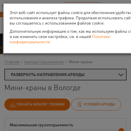
Ваш город:
Вологда
RU
EN
В Вашем регионе нет наших офисов
ВЫБРАТЬ БЛИЖАЙШИЙ
Этот веб-сайт использует файлы cookie для обеспечения удобств
Новый прайс-лист с 01.02.2025
использования и анализа трафика. Продолжая использовать сай
вы соглашаетесь с использованием файлов cookie.
Дополнительную информацию о том, как мы используем файлы co
и как изменить свои настройки, см. в нашей
Политике
Аренда
конфиденциальности
Главная
Аренда подъемников
Мини-краны
РАЗВЕРНУТЬ НАПРАВЛЕНИЯ АРЕНДЫ
Мини-краны в Вологде
СКАЧАТЬ КАТАЛОГ ТЕХНИКИ
УСЛОВИЯ АРЕНДЫ
Максимальная грузоподъемность