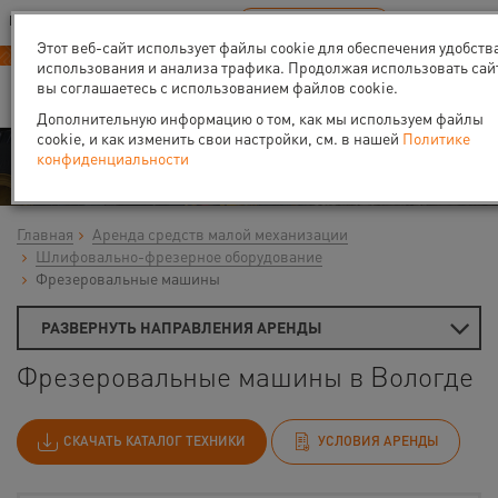
Ваш город:
Вологда
RU
EN
В Вашем регионе нет наших офисов
ВЫБРАТЬ БЛИЖАЙШИЙ
Этот веб-сайт использует файлы cookie для обеспечения удобств
Новый прайс-лист с 01.02.2025
использования и анализа трафика. Продолжая использовать сай
вы соглашаетесь с использованием файлов cookie.
Дополнительную информацию о том, как мы используем файлы
cookie, и как изменить свои настройки, см. в нашей
Политике
Аренда
конфиденциальности
Главная
Аренда средств малой механизации
Шлифовально-фрезерное оборудование
Фрезеровальные машины
РАЗВЕРНУТЬ НАПРАВЛЕНИЯ АРЕНДЫ
Фрезеровальные машины в Вологде
СКАЧАТЬ КАТАЛОГ ТЕХНИКИ
УСЛОВИЯ АРЕНДЫ