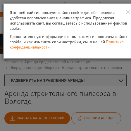
Ваш город:
Вологда
RU
EN
В Вашем регионе нет наших офисов
ВЫБРАТЬ БЛИЖАЙШИЙ
Этот веб-сайт использует файлы cookie для обеспечения
Новый прайс-лист с 01.02.2025
удобства использования и анализа трафика. Продолжая
использовать сайт, вы соглашаетесь с использованием файлов
cookie.
Дополнительную информацию о том, как мы используем файлы
Аренда
cookie, и как изменить свои настройки, см. в нашей
Политике
конфиденциальности
Главная
Аренда средств малой механизации
Оборудование для уборки
Аренда строительного пылесоса
РАЗВЕРНУТЬ НАПРАВЛЕНИЯ АРЕНДЫ
Аренда строительного пылесоса в
Вологде
СКАЧАТЬ КАТАЛОГ ТЕХНИКИ
УСЛОВИЯ АРЕНДЫ