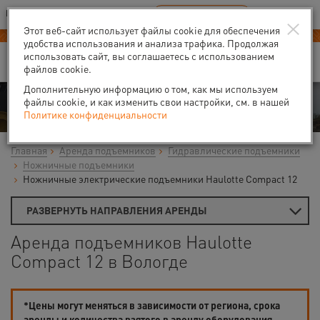
Ваш город:
Вологда
RU
EN
×
В Вашем регионе нет наших офисов
ВЫБРАТЬ БЛИЖАЙШИЙ
Этот веб-сайт использует файлы cookie для обеспечения
Новый прайс-лист с 01.02.2025
удобства использования и анализа трафика. Продолжая
использовать сайт, вы соглашаетесь с использованием
файлов cookie.
Дополнительную информацию о том, как мы используем
Аренда
файлы cookie, и как изменить свои настройки, см. в нашей
Политике конфиденциальности
Главная
Аренда подъемников
Гидравлические подъемники
Ножничные подъемники
Ножничные электрические подъемники Haulotte Compact 12
РАЗВЕРНУТЬ НАПРАВЛЕНИЯ АРЕНДЫ
Аренда подъемников Haulotte
Compact 12 в Вологде
*Цены могут меняться в зависимости от региона, срока
аренды и количества взятого в аренду оборудования.