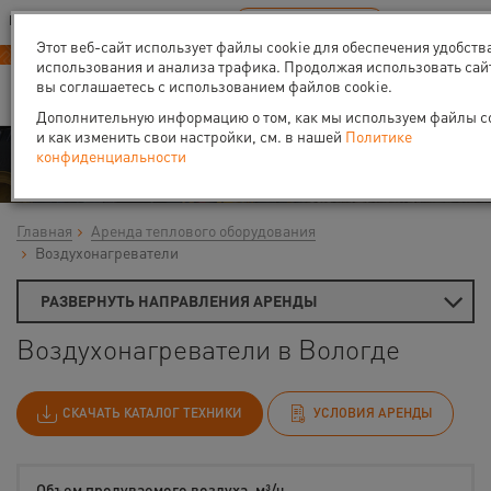
Ваш город:
Вологда
RU
EN
В Вашем регионе нет наших офисов
ВЫБРАТЬ БЛИЖАЙШИЙ
Этот веб-сайт использует файлы cookie для обеспечения удобств
Новый прайс-лист с 01.02.2025
использования и анализа трафика. Продолжая использовать сай
вы соглашаетесь с использованием файлов cookie.
Дополнительную информацию о том, как мы используем файлы co
и как изменить свои настройки, см. в нашей
Политике
Аренда
конфиденциальности
Главная
Аренда теплового оборудования
Воздухонагреватели
РАЗВЕРНУТЬ НАПРАВЛЕНИЯ АРЕНДЫ
Воздухонагреватели в Вологде
СКАЧАТЬ КАТАЛОГ ТЕХНИКИ
УСЛОВИЯ АРЕНДЫ
Объем продуваемого воздуха, м³/ч