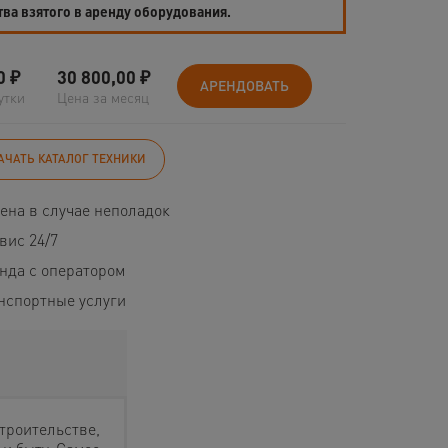
тва взятого в аренду оборудования.
0
₽
30 800,00
₽
АРЕНДОВАТЬ
утки
Цена за месяц
АЧАТЬ КАТАЛОГ ТЕХНИКИ
ена в случае неполадок
вис 24/7
нда с оператором
нспортные услуги
троительстве,