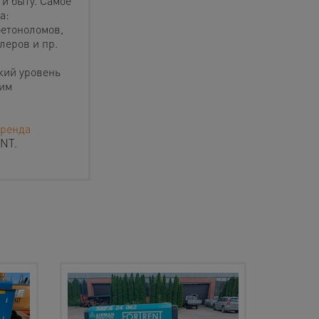
 и быту. Самое
а:
бетоноломов,
леров и пр.
кий уровень
ким
ренда
NT.