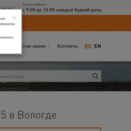
Режим работы:
 57 97
с 9:00 до 18:00 каждый будний день
×
ния
зованием
зменить
RU
EN
я
Горячая линия
Контакты
5 в Вологде