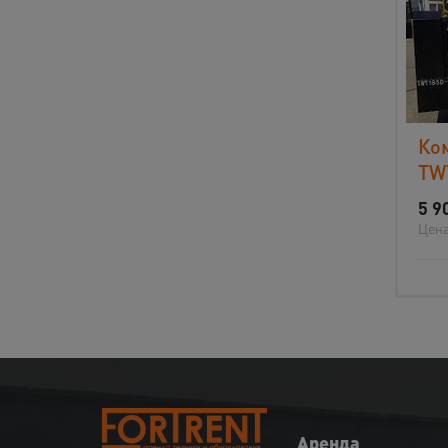
Ко
TW
5 9
Цена
Аренда