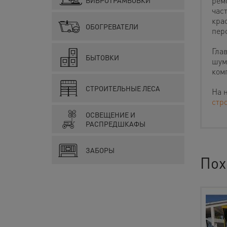
ремо
ВИБРОТРАМБОВКИ
час
кра
ОБОГРЕВАТЕЛИ
пер
Гла
БЫТОВКИ
шум
ком
СТРОИТЕЛЬНЫЕ ЛЕСА
На 
стр
ОСВЕЩЕНИЕ И
РАСПРЕДШКАФЫ
ЗАБОРЫ
Пох