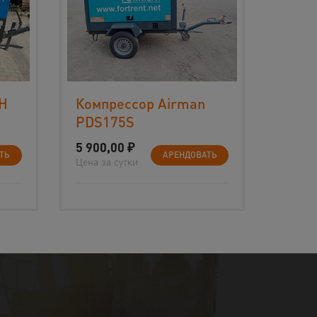
CH
Компрессор Airman
PDS175S
5 900,00
₽
ТЬ
АРЕНДОВАТЬ
Цена за сутки