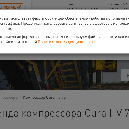
Офис:
Сервис 24/7:
БЛИЖАЙШИЙ
8 812 448 48 18
8 812 449
б-сайт использует файлы cookie для обеспечения удобства использова
Новый прайс-лист с 01.02.2025
за трафика. Продолжая использовать сайт, вы соглашаетесь с исполь
cookie.
тельную информацию о том, как мы используем файлы cookie, и как и
стройки, см. в нашей
Политике конфиденциальности
ти
О нас
Событи
мпрессоры
Компрессор Cura HV 75
нда компрессора Cura HV 7