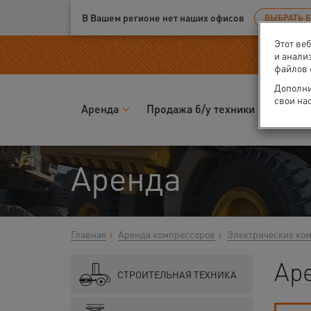
Ваш город:
Вологда
В Вашем регионе нет наших офисов
ВЫБРАТЬ 
Этот ве
и анали
файлов 
Дополни
свои на
Аренда
Продажа б/у техники
Запчас
Аренда
Главная
Аренда компрессоров
Электрические ко
Аре
СТРОИТЕЛЬНАЯ ТЕХНИКА