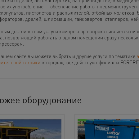
нте и отделке, автомастерских, на производстве, в медицине
тое их употребление — обеспечение работы пневмоинструмент
скопультов, пистолетов и распылителей, отбойных молотков, 
фораторов, дрелей, шлифмашин, гайковертов, степлеров, ней
вным достоинством услуги компрессор напрокат является низ
а, позволяющий работать в одном помещении сразу несколь
прессорам.
нашем сайте вы можете выбрать и другие услуги по тематике
а
оительной техники
в городах, где действуют филиалы FORTRE
ожее оборудование