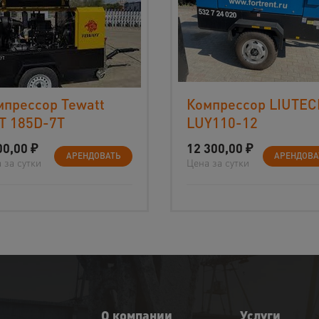
мпрессор Tewatt
Компрессор LIUTE
T 185D-7T
LUY110-12
00,00
₽
12 300,00
₽
АРЕНДОВАТЬ
АРЕНДОВА
 за сутки
Цена за сутки
О компании
Услуги