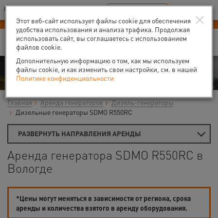
Ваш город:
Вологда
RU
EN
×
В Вашем регионе нет наших офисов
ВЫБРАТЬ БЛИЖАЙШИЙ
Этот веб-сайт использует файлы cookie для обеспечения
Новый прайс-лист с 01.02.2025
удобства использования и анализа трафика. Продолжая
использовать сайт, вы соглашаетесь с использованием
файлов cookie.
Дополнительную информацию о том, как мы используем
Аренда
файлы cookie, и как изменить свои настройки, см. в нашей
Политике конфиденциальности
Главная
Аренда генераторов
Дизель-генераторы
Дизельные генераторы SDMO R550RC
РАЗВЕРНУТЬ НАПРАВЛЕНИЯ АРЕНДЫ
Аренда генератора SDMO R550RC в
Вологде
*Цены могут меняться в зависимости от региона, срока
аренды и количества взятого в аренду оборудования.