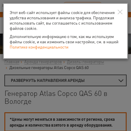
Ваш город:
Вологда
RU
EN
×
В Вашем регионе нет наших офисов
ВЫБРАТЬ БЛИЖАЙШИЙ
Этот веб-сайт использует файлы cookie для обеспечения
Новый прайс-лист с 01.02.2025
удобства использования и анализа трафика. Продолжая
использовать сайт, вы соглашаетесь с использованием
файлов cookie.
Дополнительную информацию о том, как мы используем
Аренда
файлы cookie, и как изменить свои настройки, см. в нашей
Политике конфиденциальности
Главная
Аренда генераторов
Дизель-генераторы
Дизельные генераторы Atlas Copco QAS 60
РАЗВЕРНУТЬ НАПРАВЛЕНИЯ АРЕНДЫ
Генератор Atlas Copco QAS 60 в
Вологде
*Цены могут меняться в зависимости от региона, срока
аренды и количества взятого в аренду оборудования.