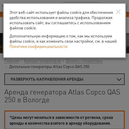
Ваш город:
Вологда
RU
EN
×
В Вашем регионе нет наших офисов
ВЫБРАТЬ БЛИЖАЙШИЙ
Этот веб-сайт использует файлы cookie для обеспечения
Новый прайс-лист с 01.02.2025
удобства использования и анализа трафика. Продолжая
использовать сайт, вы соглашаетесь с использованием
файлов cookie.
Дополнительную информацию о том, как мы используем
Аренда
файлы cookie, и как изменить свои настройки, см. в нашей
Политике конфиденциальности
Главная
Аренда генераторов
Дизель-генераторы
Дизельные генераторы Atlas Copco QAS 250
РАЗВЕРНУТЬ НАПРАВЛЕНИЯ АРЕНДЫ
Аренда генератора Atlas Copco QAS
250 в Вологде
*Цены могут меняться в зависимости от региона, срока
аренды и количества взятого в аренду оборудования.