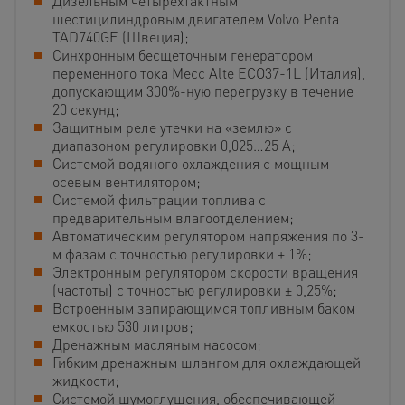
Дизельным четырехтактным
шестицилиндровым двигателем Volvo Penta
TAD740GE (Швеция);
Cинхронным бесщеточным генератором
переменного тока Mecc Alte ECO37-1L (Италия),
допускающим 300%-ную перегрузку в течение
20 секунд;
Защитным реле утечки на «землю» с
диапазоном регулировки 0,025…25 А;
Cистемой водяного охлаждения с мощным
осевым вентилятором;
Cистемой фильтрации топлива с
предварительным влагоотделением;
Автоматическим регулятором напряжения по 3-
м фазам с точностью регулировки ± 1%;
Электронным регулятором скорости вращения
(частоты) с точностью регулировки ± 0,25%;
Встроенным запирающимся топливным баком
емкостью 530 литров;
Дренажным масляным насосом;
Гибким дренажным шлангом для охлаждающей
жидкости;
Системой шумоглушения, обеспечивающей