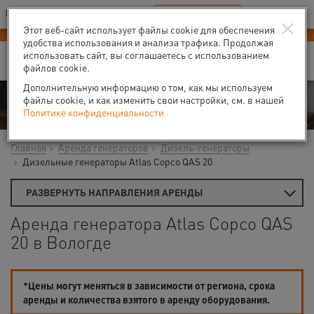
Ваш город:
Вологда
RU
EN
×
В Вашем регионе нет наших офисов
ВЫБРАТЬ БЛИЖАЙШИЙ
Этот веб-сайт использует файлы cookie для обеспечения
Новый прайс-лист с 01.02.2025
удобства использования и анализа трафика. Продолжая
использовать сайт, вы соглашаетесь с использованием
файлов cookie.
Дополнительную информацию о том, как мы используем
Аренда
файлы cookie, и как изменить свои настройки, см. в нашей
Политике конфиденциальности
Главная
Аренда генераторов
Дизель-генераторы
Дизельные генераторы Atlas Copco QAS 20
РАЗВЕРНУТЬ НАПРАВЛЕНИЯ АРЕНДЫ
Аренда генератора Atlas Copco QAS
20 в Вологде
*Цены могут меняться в зависимости от региона, срока
аренды и количества взятого в аренду оборудования.