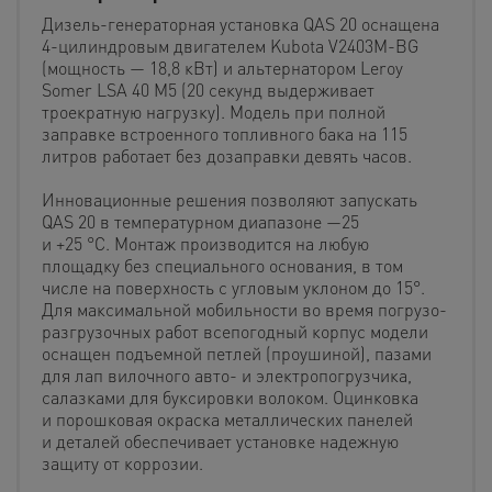
Дизель-генераторная установка QAS 20 оснащена
4-цилиндровым двигателем Kubota V2403M-BG
(мощность — 18,8 кВт) и альтернатором Leroy
Somer LSA 40 M5 (20 секунд выдерживает
троекратную нагрузку). Модель при полной
заправке встроенного топливного бака на 115
литров работает без дозаправки девять часов.
Инновационные решения позволяют запускать
QAS 20 в температурном диапазоне —25
и +25 °С. Монтаж производится на любую
площадку без специального основания, в том
числе на поверхность с угловым уклоном до 15°.
Для максимальной мобильности во время погрузо-
разгрузочных работ всепогодный корпус модели
оснащен подъемной петлей (проушиной), пазами
для лап вилочного авто- и электропогрузчика,
салазками для буксировки волоком. Оцинковка
и порошковая окраска металлических панелей
и деталей обеспечивает установке надежную
защиту от коррозии.